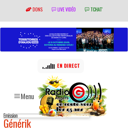
DONS
LIVE VIDÉO
TCHAT'
EN DIRECT
Menu
Emission
Générik