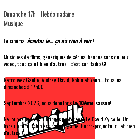
Dimanche 17h - Hebdomadaire
Musique
Le cinéma,
écoutez le... ça n'a rien à voir
!
Musiques de films, génériques de séries, bandes sons de jeux
vidéo, tout ça et bien d'autres... c'est sur Radio G!
Retrouvez Gaëlle, Audrey, David, Robin et Yann.... tous les
dimanches à 17h00.
Septembre 2026, nous débutons
la 10ème saison
!!
Ne loupez pas vos rubriques préférées : Le David s'y colle, Un
livre un film, Robin est dans le game, Retro-projecteur... et bien
d'autres !