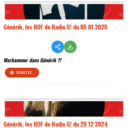
Générik, les BOF de Radio G! du 05 01 2025
Warhammer dans Générik ?!
ÉCOUTEZ
Générik, les BOF de Radio G! du 29 12 2024