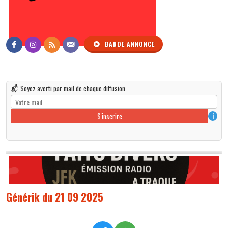
BANDE ANNONCE
📬 Soyez averti par mail de chaque diffusion
S'inscrire
i
Générik du 21 09 2025