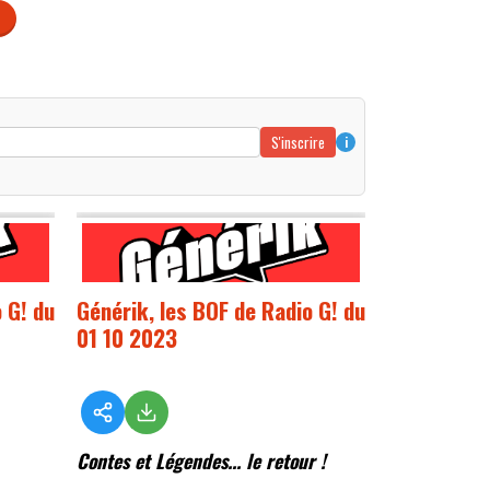
S'inscrire
i
 G! du
Générik, les BOF de Radio G! du
01 10 2023
Contes et Légendes... le retour !