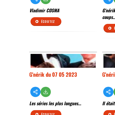
Vladimir COSMA
G'néri
coups..
ÉCOUTEZ
G'nérik du 07 05 2023
G'nér
Les séries les plus longues...
Il étai
ÉCOUTEZ