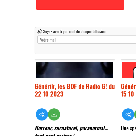
📬 Soyez averti par mail de chaque diffusion
Générik, les BOF de Radio G! du
Génér
22 10 2023
15 10
Horreur, surnaturel, paranormal...
Une spé
tout peut arriver !