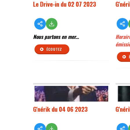
Le Drive-in du 02 07 2023
G'nér
Nous partons en mer...
Horair
émissio
ÉCOUTEZ
G'nérik du 04 06 2023
G'nér