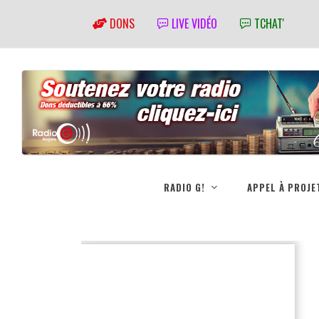
DONS
LIVE VIDÉO
TCHAT'
RADIO G!
APPEL À PROJE