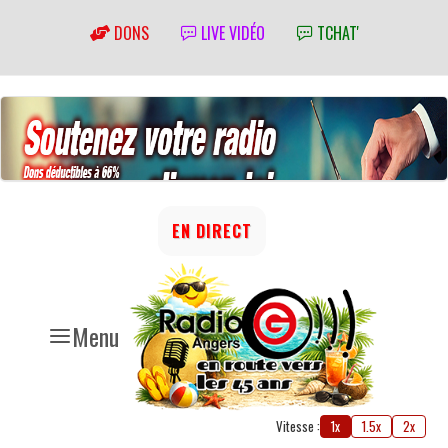
DONS
LIVE VIDÉO
TCHAT'
EN DIRECT
Menu
Vitesse :
1x
1.5x
2x