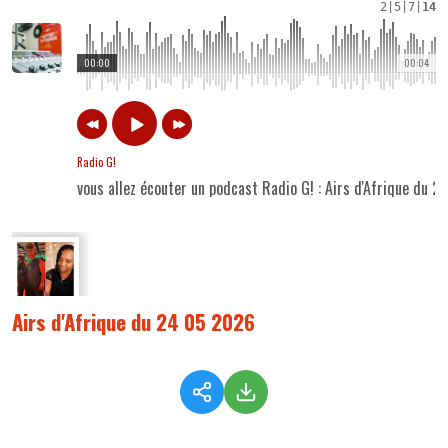
2
|
5
|
7
|
14
00:00
00:04
Radio G!
vous allez écouter un podcast Radio G! : Airs d'Afrique du 
Airs d'Afrique du 24 05 2026