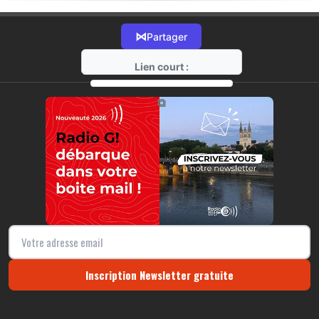
⋈
Partager
Lien court :
https://radio-g.fr?22105
⧉
Inscription Newsletter gratuite