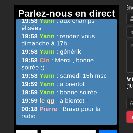
Env
Ant
(10
E