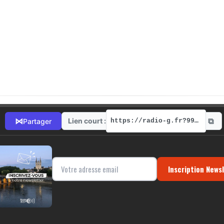
⧉
⋈
Lien court :
Partager
https://radio-g.fr?9961
Inscription News