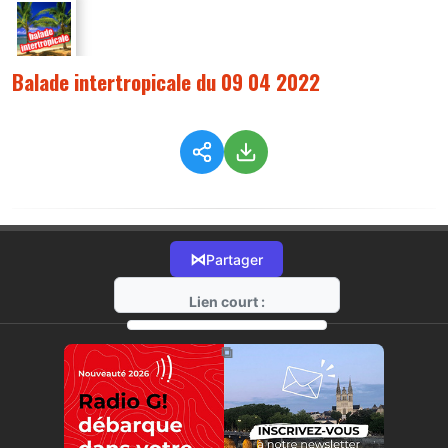
Balade intertropicale du 09 04 2022
⋈
Partager
Lien court :
https://radio-g.fr?8136
⧉