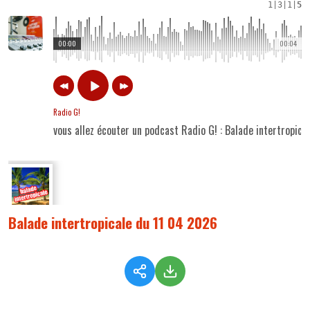
1
|
3
|
1
|
5
00:00
00:04
Radio G!
vous allez écouter un podcast Radio G! : Balade intertropic
Balade intertropicale du 11 04 2026