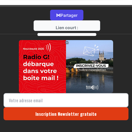
⋈
Partager
Lien court :
https://radio-g.fr?21649
⧉
Inscription Newsletter gratuite