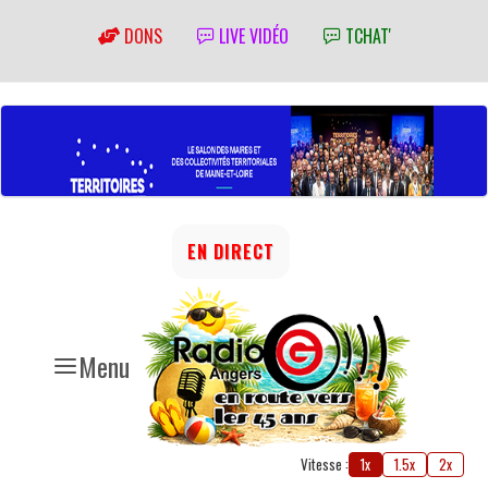
DONS
LIVE VIDÉO
TCHAT'
EN DIRECT
Menu
Vitesse :
1x
1.5x
2x