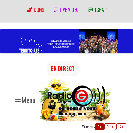
DONS
LIVE VIDÉO
TCHAT'
EN DIRECT
Menu
Vitesse :
1x
1.5x
2x