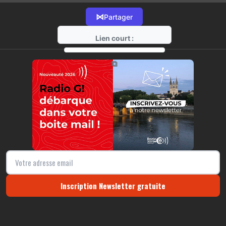
⋈
Partager
Lien court :
https://radio-g.fr?11001
⧉
Inscription Newsletter gratuite