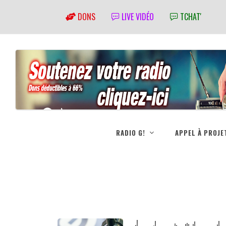
DONS
LIVE VIDÉO
TCHAT'
RADIO G!
APPEL À PROJE