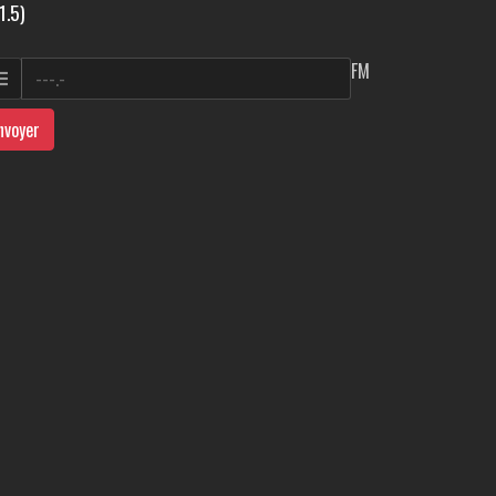
1.5)
FM
nvoyer