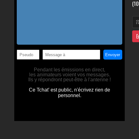
(10
E