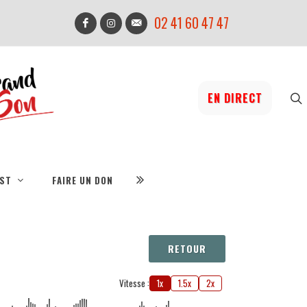
02 41 60 47 47
EN DIRECT
IST
FAIRE UN DON
RETOUR
Vitesse :
1x
1.5x
2x