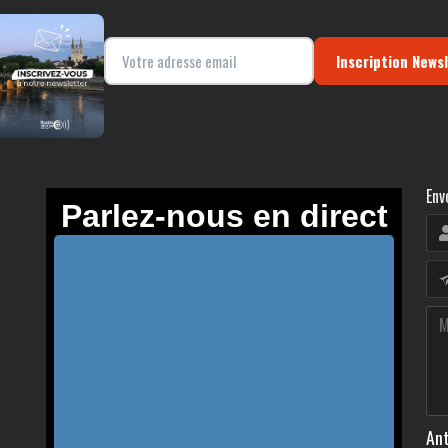
Inscription News
Env
Ant