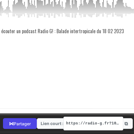
z écouter un podcast Radio G! : Balade intertropicale du 18 02 2023
⧉
⋈
Lien court :
Partager
https://radio-g.fr?10895