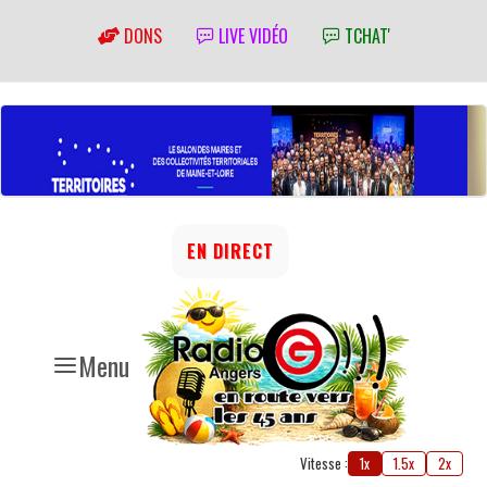
DONS
LIVE VIDÉO
TCHAT'
EN DIRECT
Menu
Vitesse :
1x
1.5x
2x