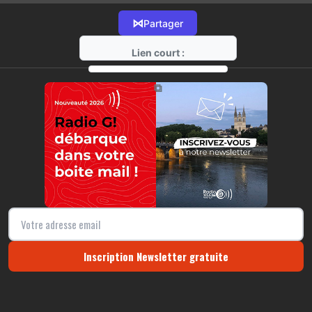
⋈
Partager
Lien court :
https://radio-g.fr?10579
⧉
Inscription Newsletter gratuite