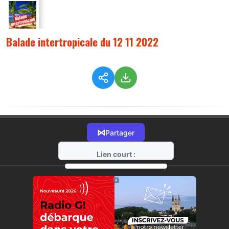
Balade intertropicale du 12 11 2022
⋈
Partager
Lien court :
https://radio-g.fr?10112
⧉