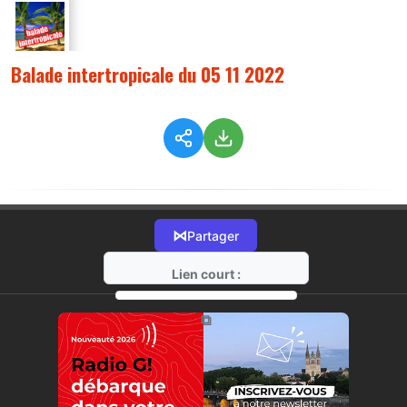
Balade intertropicale du 05 11 2022
⋈
Partager
Lien court :
https://radio-g.fr?10019
⧉