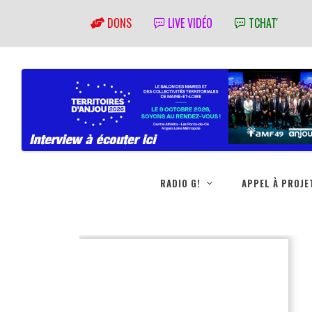
DONS
LIVE VIDÉO
TCHAT'
RADIO G!
APPEL À PROJE