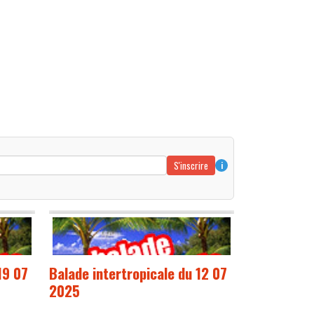
S'inscrire
i
19 07
Balade intertropicale du 12 07
2025