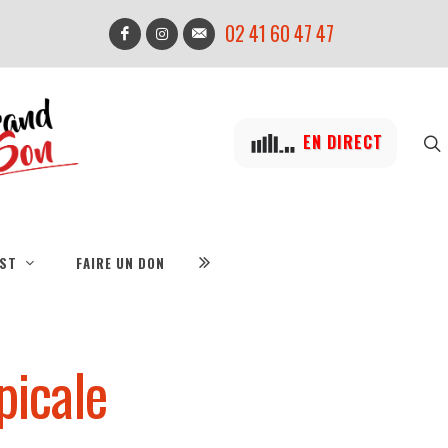
02 41 60 47 47
EN DIRECT
IST
FAIRE UN DON
picale