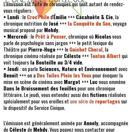
L’émission est faite de chroniques qui sont autant de rendez-
vous réguliers :
• Lundi
: le
Croc'Philo
d'
Émilie
+++
Cacahuète & Cie
, la
chronique nutrition de
José
+++
la Conquête du Son
, voyage
musical proposé par
Mehdy
.
• Mercredi
: le
Prêt à Penser
, chronique où
Nicolas
vous
parle de psychologie sans jargon +++ le petit lexique du
Théâtre par
Pierre-Hugo
+++ le
Guichet Choral
, la
chronique cinéma réalisée par
Céleste
+++
Tonton Albert
qui
voit toujours
la Bouteille au 3/4 vide
.
• Jeudi
: on parle
Sciences, Nature et Environnement
avec
Benoit
+++ on a
Des Toiles Plein les Yeux
pour évoquer la
mise en scène de cinéma avec
Margot
+++
Luc
nous emmène
Dans le Bruissement des feuilles
pour une chronique
littéraire. Le jeudi, vous entendez aussi des
fictions
réalisées
spécialement pour vos oreilles et
une série de
reportages
sur
le dispositif du Service Civique.
L'émission est généralement animée par
Annely
, accompagnée
de
Céleste
de
Mehdy
. Vous pouvez nous contacter pour