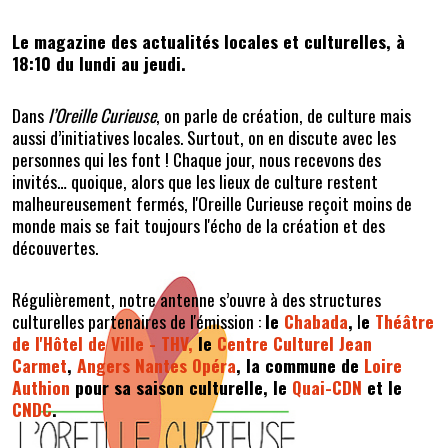
Le magazine des actualités locales et culturelles, à
18:10 du lundi au jeudi.
Dans
l’Oreille Curieuse
, on parle de création, de culture mais
aussi d’initiatives locales. Surtout, on en discute avec les
personnes qui les font ! Chaque jour, nous recevons des
invités… quoique, alors que les lieux de culture restent
malheureusement fermés, l'Oreille Curieuse reçoit moins de
monde mais se fait toujours l'écho de la création et des
découvertes.
Régulièrement, notre antenne s’ouvre à des structures
culturelles partenaires de l'émission :
le
Chabada
,
l
e
Théâtre
de l'Hôtel de Ville -
THV,
le
Centre Culturel Jean
Carmet
,
Angers Nantes Opéra
, la commune de
Loire
Authion
pour sa saison culturelle, le
Quai-CDN
et le
CNDC
.