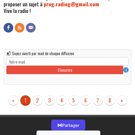
proposer un sujet à
prog.radiog@gmail.com
Vive la radio !
📬 Soyez averti par mail de chaque diffusion
S'inscrire
i
«
1
2
3
4
5
6
7
8
»
⋈
Partager