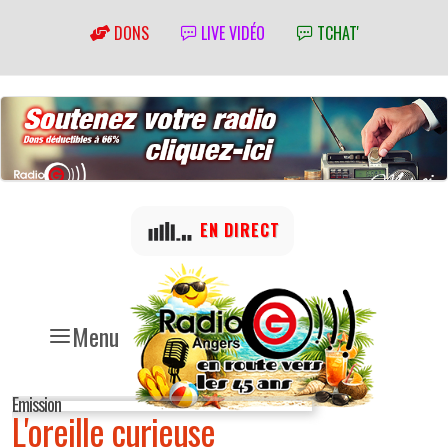
DONS
LIVE VIDÉO
TCHAT'
EN DIRECT
Menu
Emission
L'oreille curieuse