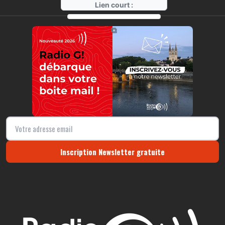
Lien court :
https://radio-g.fr?r7
⧉
Inscription Newsletter gratuite