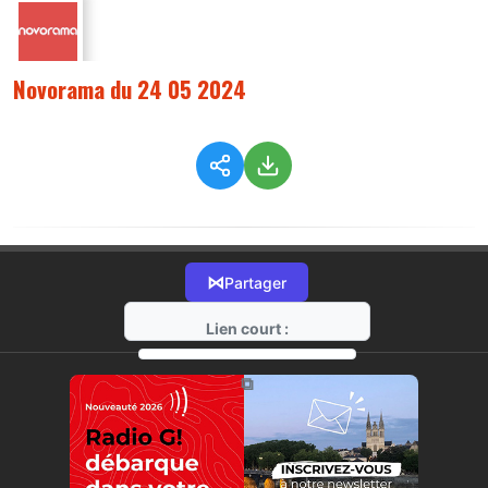
Novorama du 24 05 2024
⋈
Partager
Lien court :
https://radio-g.fr?14777
⧉