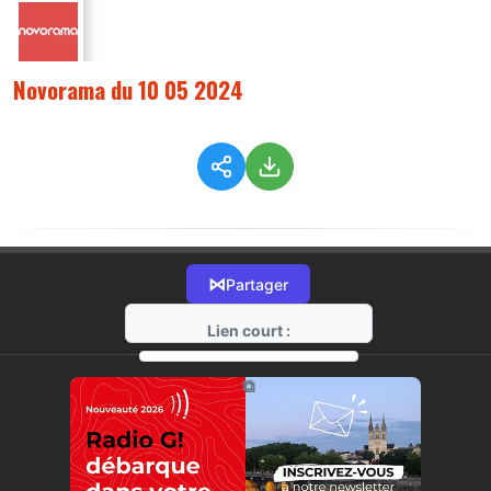
Novorama du 10 05 2024
⋈
Partager
Lien court :
https://radio-g.fr?14656
⧉