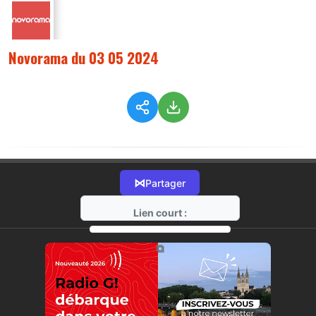
Novorama du 03 05 2024
⋈
Partager
Lien court :
https://radio-g.fr?14602
⧉