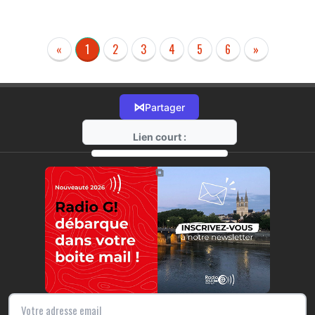
«
1
2
3
4
5
6
»
⋈
Partager
Lien court :
https://radio-g.fr?r67
⧉