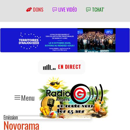
DONS
LIVE VIDÉO
TCHAT'
EN DIRECT
Menu
Emission
Novorama