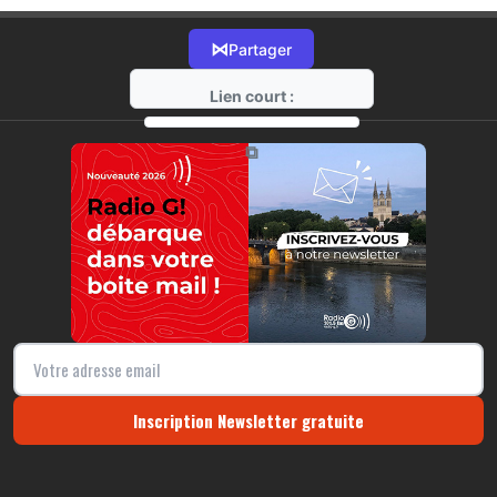
⋈
Partager
Lien court :
https://radio-g.fr?r67
⧉
Inscription Newsletter gratuite