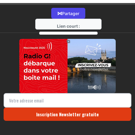
⋈
Partager
Lien court :
https://radio-g.fr?r67
⧉
Inscription Newsletter gratuite