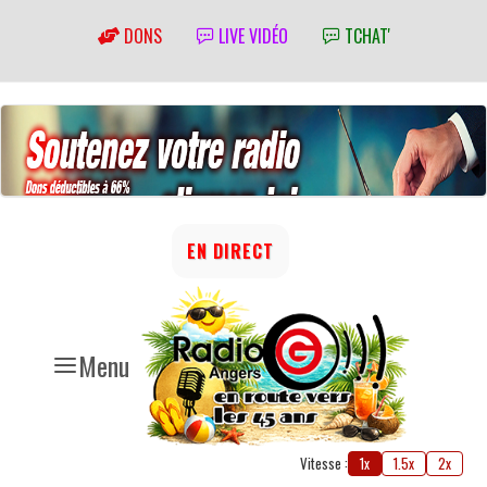
DONS
LIVE VIDÉO
TCHAT'
EN DIRECT
Menu
Vitesse :
1x
1.5x
2x