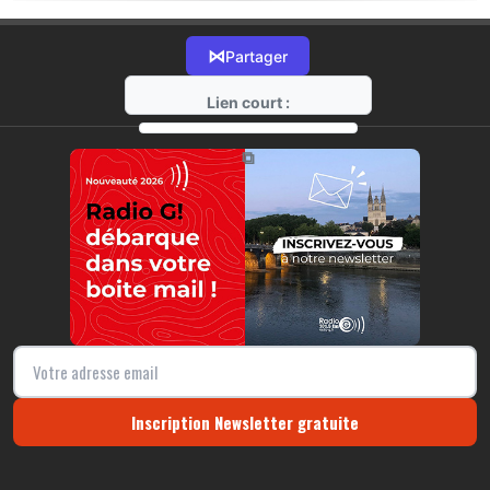
⋈
Partager
Lien court :
https://radio-g.fr?21640
⧉
Inscription Newsletter gratuite