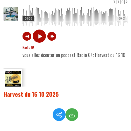
1
|
1
|
0
|
2
00:00
00:07
Radio G!
vous allez écouter un podcast Radio G! : Harvest du 16 10 2
Harvest du 16 10 2025