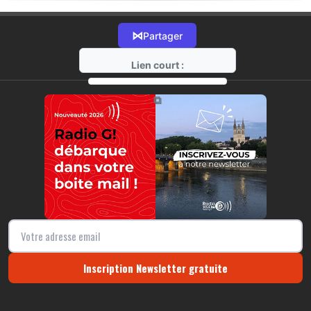
⋈
Partager
Lien court :
https://radio-g.fr?18890
⧉
Inscription Newsletter gratuite