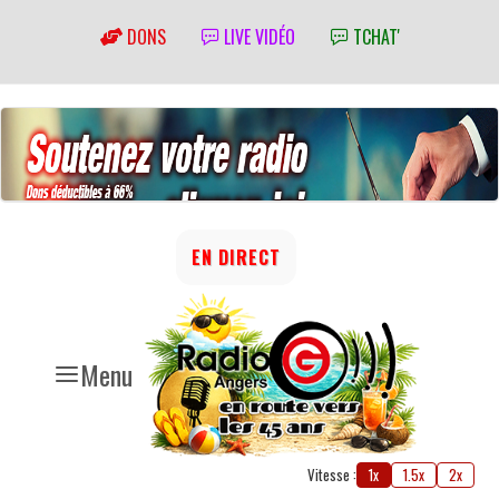
DONS
LIVE VIDÉO
TCHAT'
EN DIRECT
Menu
Vitesse :
1x
1.5x
2x