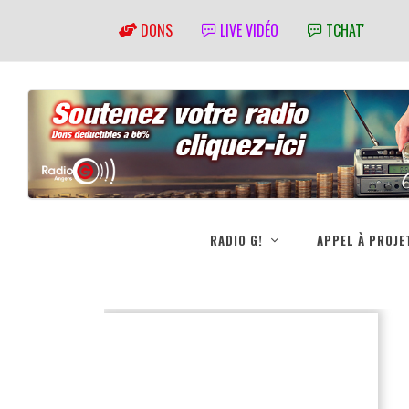
DONS
LIVE VIDÉO
TCHAT'
RADIO G!
APPEL À PROJE