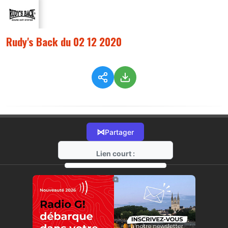
Rudy's Back du 02 12 2020
⋈
Partager
Lien court :
https://radio-g.fr?3359
⧉