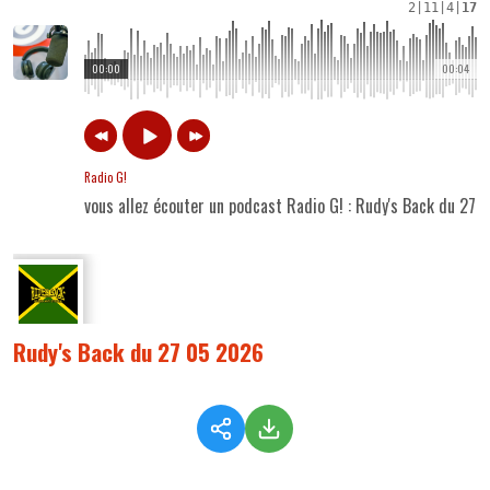
2
|
11
|
4
|
17
00:00
00:04
Radio G!
vous allez écouter un podcast Radio G! : Rudy's Back du 27
Rudy's Back du 27 05 2026