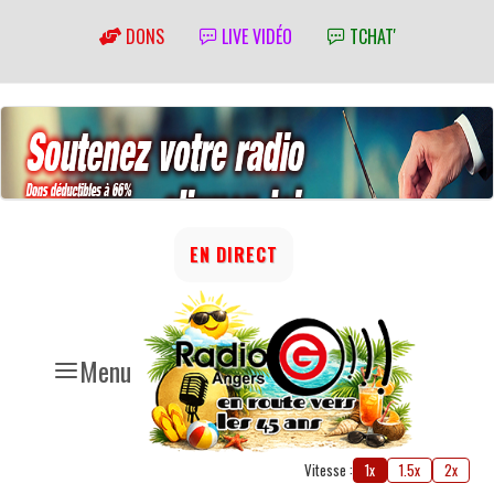
DONS
LIVE VIDÉO
TCHAT'
EN DIRECT
Menu
Vitesse :
1x
1.5x
2x