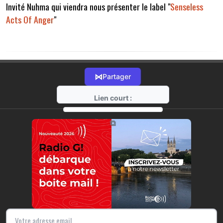
Invité Nuhma qui viendra nous présenter le label "
Senseless
Acts Of Anger
"
⋈
Partager
Lien court :
https://radio-g.fr?22098
⧉