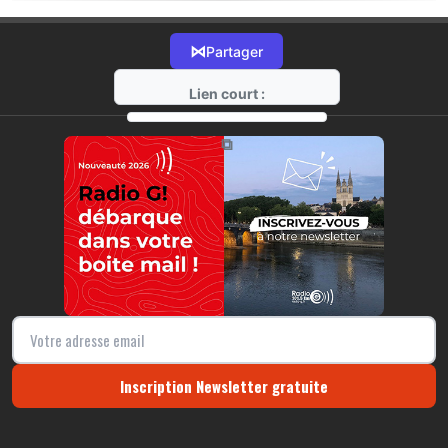
⋈
Partager
Lien court :
https://radio-g.fr?22058
⧉
Inscription Newsletter gratuite