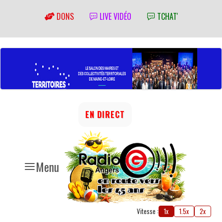
DONS
LIVE VIDÉO
TCHAT'
EN DIRECT
Menu
Vitesse :
1x
1.5x
2x