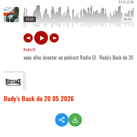
3
|
4
|
2
|
9
00:00
00:04
Radio G!
vous allez écouter un podcast Radio G! : Rudy's Back du 20
Rudy's Back du 20 05 2026