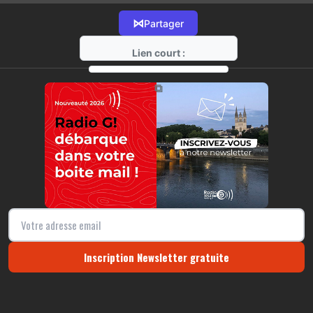
⋈
Partager
Lien court :
https://radio-g.fr?16666
⧉
Inscription Newsletter gratuite