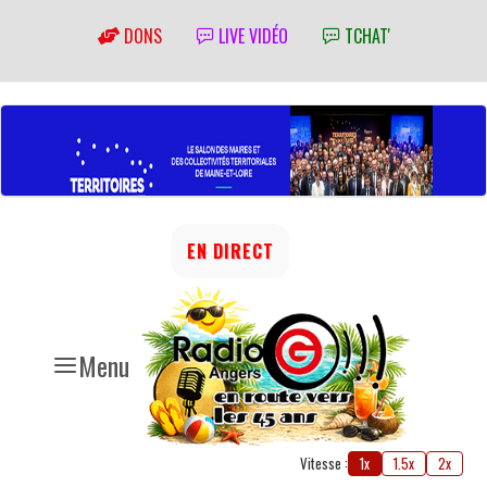
DONS
LIVE VIDÉO
TCHAT'
EN DIRECT
Menu
Vitesse :
1x
1.5x
2x