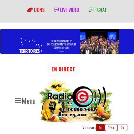
DONS
LIVE VIDÉO
TCHAT'
EN DIRECT
Menu
Vitesse :
1x
1.5x
2x