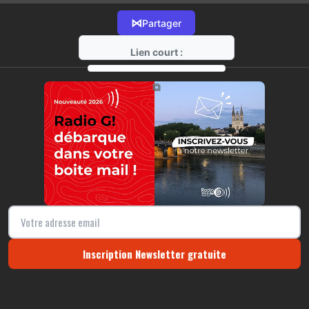
⋈
Partager
Lien court :
https://radio-g.fr?16133
⧉
Inscription Newsletter gratuite