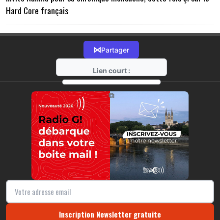
Hard Core français
⋈
Partager
Lien court :
https://radio-g.fr?15561
⧉
Inscription Newsletter gratuite