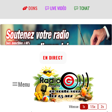
DONS
LIVE VIDÉO
TCHAT'
EN DIRECT
Menu
Vitesse :
1x
1.5x
2x