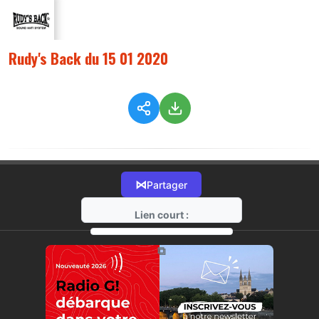
Rudy's Back du 15 01 2020
⋈
Partager
Lien court :
https://radio-g.fr?1272
⧉