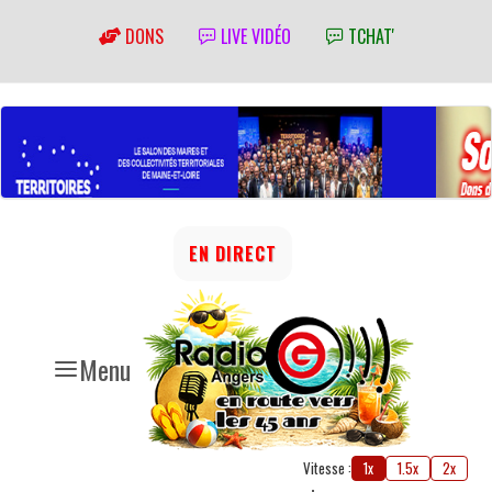
DONS
LIVE VIDÉO
TCHAT'
EN DIRECT
Menu
Vitesse :
1x
1.5x
2x