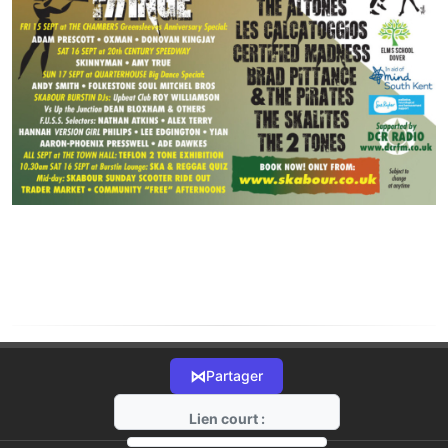
⋈
Partager
Lien court :