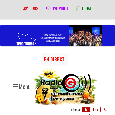
DONS
LIVE VIDÉO
TCHAT'
EN DIRECT
Menu
Vitesse :
1x
1.5x
2x