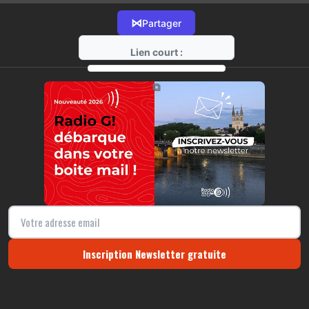
⋈
Partager
Lien court :
https://radio-g.fr?11578
⧉
Inscription Newsletter gratuite