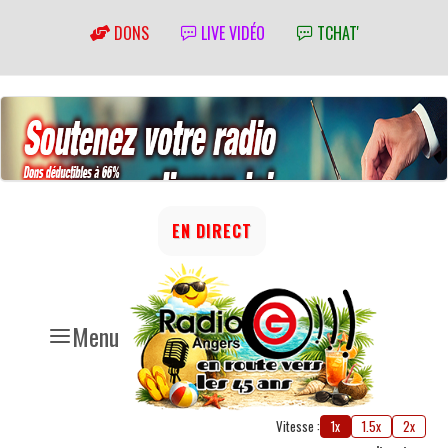
DONS
LIVE VIDÉO
TCHAT'
EN DIRECT
Menu
Vitesse :
1x
1.5x
2x