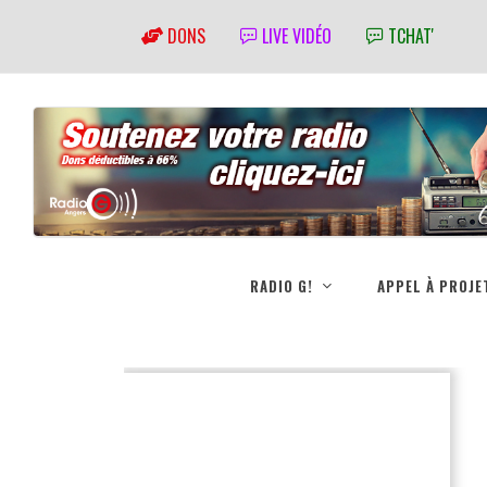
DONS
LIVE VIDÉO
TCHAT'
RADIO G!
APPEL À PROJE