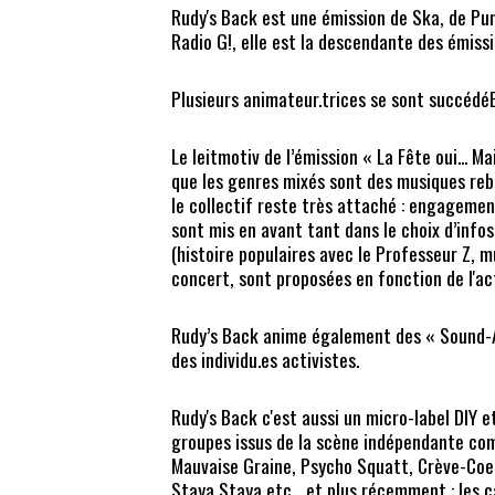
Rudy's Back est une émission de Ska, de Pun
Radio G!, elle est la descendante des émissi
Plusieurs animateur.trices se sont succédéE
Le leitmotiv de l’émission « La Fête oui... Ma
que les genres mixés sont des musiques reb
le collectif reste très attaché : engagement
sont mis en avant tant dans le choix d’inf
(histoire populaires avec le Professeur Z, 
concert, sont proposées en fonction de l'ac
Rudy’s Back anime également des « Sound-A
des individu.es activistes.
Rudy's Back c'est aussi un micro-label DIY e
groupes issus de la scène indépendante com
Mauvaise Graine, Psycho Squatt, Crève-Coeu
Staya Staya etc... et plus récemment : les 