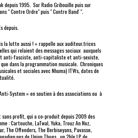
k depuis 1995. Sur Radio Gribouille puis sur
ons " Contre Ordre" puis " Contre Band' ".
s depuis.
is la lutte aussi ! » rappelle aux auditeur.trices
elles qui relaient des messages sociaux auxquels
 anti-fasciste, anti-capitaliste et anti-sexiste,
os que dans la programmation musicale. Chroniques
musicales et sociales avec Nhuma) ITWs, dates de
tualité.
nti-System » en soutien à des associations ou à
t sans profit, qui a co-produit depuis 2009 des
me : Cartouche, LaTwal, Yuka, Trouz An Noz,
r, The Offenders, The Berbiseyans, Pavasse,
canadien.nes de Union Thugs , un 2ble LP de