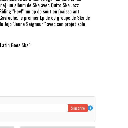
ne) ,un album de Ska avec Quito Ska Jazz
iding "Hey!", un ep de soutien (caisse anti
s Gavroche, le premier Lp de ce groupe de Ska de
e Jojo "Jeune Seigneur " avec son projet solo
"Latin Goes Ska"
S'inscrire
i