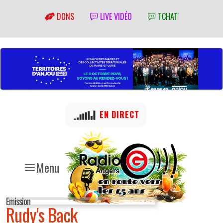
DONS
LIVE VIDÉO
TCHAT'
EN DIRECT
Menu
Emission
Rudy's Back