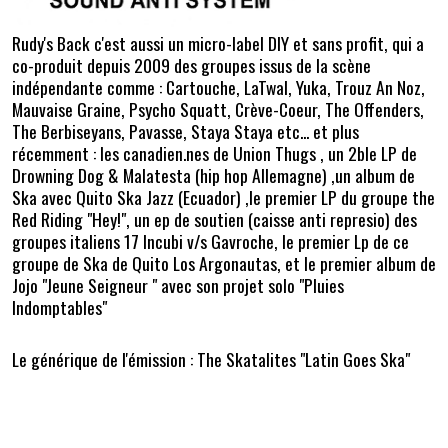
Rudy's Back c'est aussi un micro-label DIY et sans profit, qui a
co-produit depuis 2009 des groupes issus de la scène
indépendante comme : Cartouche, LaTwal, Yuka, Trouz An Noz,
Mauvaise Graine, Psycho Squatt, Crève-Coeur, The Offenders,
The Berbiseyans, Pavasse, Staya Staya etc... et plus
récemment : les canadien.nes de Union Thugs , un 2ble LP de
Drowning Dog & Malatesta (hip hop Allemagne) ,un album de
Ska avec Quito Ska Jazz (Ecuador) ,le premier LP du groupe the
Red Riding "Hey!", un ep de soutien (caisse anti represio) des
groupes italiens 17 Incubi v/s Gavroche, le premier Lp de ce
groupe de Ska de Quito Los Argonautas, et le premier album de
Jojo "Jeune Seigneur " avec son projet solo "Pluies
Indomptables"
Le générique de l'émission : The Skatalites "Latin Goes Ska"