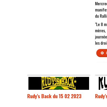
Mercred
manifes
du Rall
"Le 8 m
mères, 
journée
les dro
Rudy's Back du 15 02 2023
Rudy'