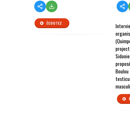
ÉCOUTEZ
Intervi
organis
(Quimpe
project
Sidonie
proposé
Boulou 
testicu
masculi