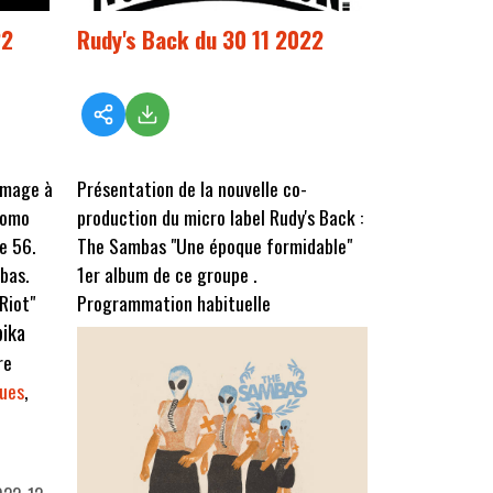
22
Rudy's Back du 30 11 2022
mmage à
Présentation de la nouvelle co-
romo
production du micro label Rudy's Back :
e 56.
The Sambas "Une époque formidable"
bas.
1er album de ce groupe .
Riot"
Programmation habituelle
bika
re
eues
,