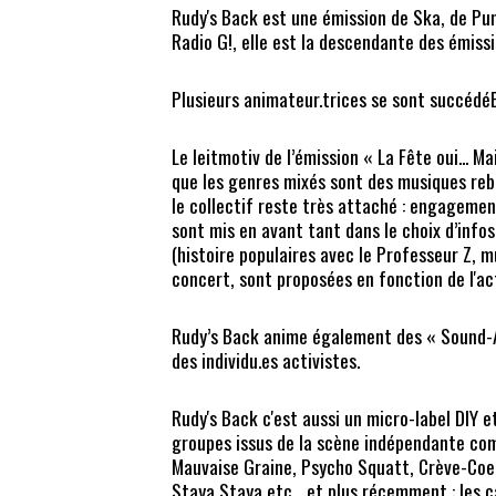
Rudy's Back est une émission de Ska, de Pun
Radio G!, elle est la descendante des émissi
Plusieurs animateur.trices se sont succédéE
Le leitmotiv de l’émission « La Fête oui... Ma
que les genres mixés sont des musiques reb
le collectif reste très attaché : engagement
sont mis en avant tant dans le choix d’inf
(histoire populaires avec le Professeur Z, 
concert, sont proposées en fonction de l'ac
Rudy’s Back anime également des « Sound-A
des individu.es activistes.
Rudy's Back c'est aussi un micro-label DIY e
groupes issus de la scène indépendante com
Mauvaise Graine, Psycho Squatt, Crève-Coeu
Staya Staya etc... et plus récemment : les 