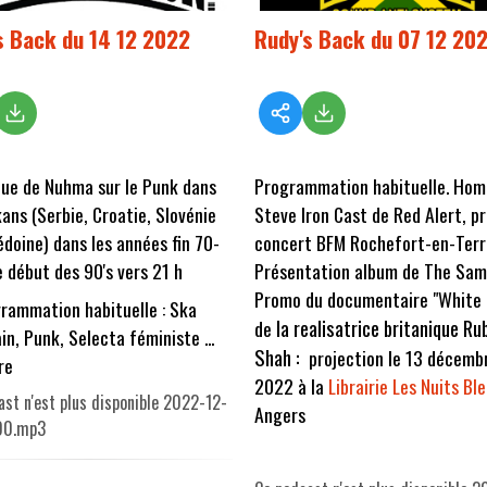
s Back du 14 12 2022
Rudy's Back du 07 12 20
ue de Nuhma sur le Punk dans
Programmation habituelle. Ho
kans (Serbie, Croatie, Slovénie
Steve Iron Cast de Red Alert, p
doine) dans les années fin 70-
concert BFM Rochefort-en-Terr
e début des 90's vers 21 h
Présentation album de The Sam
Promo du documentaire "White 
rammation habituelle : Ska
la realisatrice britanique Ru
de
in, Punk, Selecta féministe ...
Shah :
projection le 13 décemb
re
2022 à la
Librairie Les Nuits Bl
ast n'est plus disponible 2022-12-
Angers
00.mp3