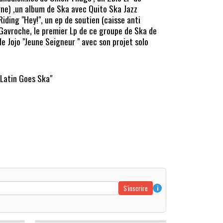
ne) ,un album de Ska avec Quito Ska Jazz
iding "Hey!", un ep de soutien (caisse anti
s Gavroche, le premier Lp de ce groupe de Ska de
e Jojo "Jeune Seigneur " avec son projet solo
"Latin Goes Ska"
S'inscrire
i