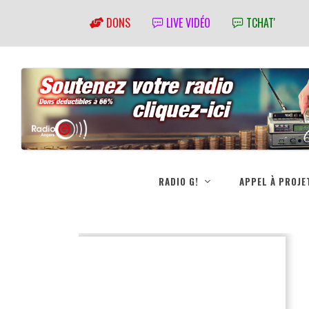
DONS
LIVE VIDÉO
TCHAT'
RADIO G!
APPEL À PROJE