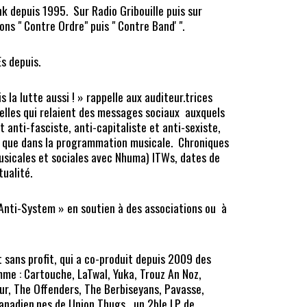
k depuis 1995. Sur Radio Gribouille puis sur
ons " Contre Ordre" puis " Contre Band' ".
s depuis.
is la lutte aussi ! » rappelle aux auditeur.trices
elles qui relaient des messages sociaux auxquels
 anti-fasciste, anti-capitaliste et anti-sexiste,
os que dans la programmation musicale. Chroniques
musicales et sociales avec Nhuma) ITWs, dates de
tualité.
nti-System » en soutien à des associations ou à
t sans profit, qui a co-produit depuis 2009 des
me : Cartouche, LaTwal, Yuka, Trouz An Noz,
r, The Offenders, The Berbiseyans, Pavasse,
canadien.nes de Union Thugs , un 2ble LP de