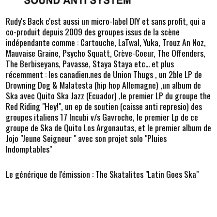
Rudy's Back c'est aussi un micro-label DIY et sans profit, qui a
co-produit depuis 2009 des groupes issus de la scène
indépendante comme : Cartouche, LaTwal, Yuka, Trouz An Noz,
Mauvaise Graine, Psycho Squatt, Crève-Coeur, The Offenders,
The Berbiseyans, Pavasse, Staya Staya etc... et plus
récemment : les canadien.nes de Union Thugs , un 2ble LP de
Drowning Dog & Malatesta (hip hop Allemagne) ,un album de
Ska avec Quito Ska Jazz (Ecuador) ,le premier LP du groupe the
Red Riding "Hey!", un ep de soutien (caisse anti represio) des
groupes italiens 17 Incubi v/s Gavroche, le premier Lp de ce
groupe de Ska de Quito Los Argonautas, et le premier album de
Jojo "Jeune Seigneur " avec son projet solo "Pluies
Indomptables"
Le générique de l'émission : The Skatalites "Latin Goes Ska"