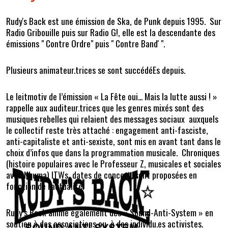
Rudy's Back est une émission de Ska, de Punk depuis 1995. Sur
Radio Gribouille puis sur Radio G!, elle est la descendante des
émissions " Contre Ordre" puis " Contre Band' ".
Plusieurs animateur.trices se sont succédéEs depuis.
Le leitmotiv de l’émission « La Fête oui... Mais la lutte aussi ! »
rappelle aux auditeur.trices que les genres mixés sont des
musiques rebelles qui relaient des messages sociaux auxquels
le collectif reste très attaché : engagement anti-fasciste,
anti-capitaliste et anti-sexiste, sont mis en avant tant dans le
choix d’infos que dans la programmation musicale. Chroniques
(histoire populaires avec le Professeur Z, musicales et sociales
avec Nhuma) ITWs, dates de concert, sont proposées en
fonction de l'actualité.
Rudy’s Back anime également des « Sound-Anti-System » en
soutien à des associations ou à des individu.es activistes.