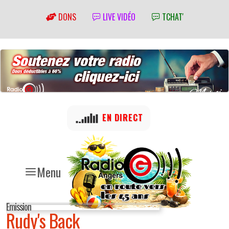
DONS
LIVE VIDÉO
TCHAT'
EN DIRECT
Menu
Emission
Rudy's Back