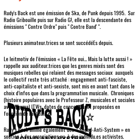
Rudy's Back est une émission de Ska, de Punk depuis 1995. Sur
Radio Gribouille puis sur Radio G!, elle est la descendante des
émissions " Contre Ordre" puis " Contre Band' ".
Plusieurs animateur.trices se sont succédéEs depuis.
Le leitmotiv de l’émission « La Fête oui... Mais la lutte aussi ! »
rappelle aux auditeur.trices que les genres mixés sont des
musiques rebelles qui relaient des messages sociaux auxquels
le collectif reste très attaché : engagement anti-fasciste,
anti-capitaliste et anti-sexiste, sont mis en avant tant dans le
choix d’infos que dans la programmation musicale. Chroniques
(histoire populaires avec le Professeur Z, musicales et sociales
avec Nhuma) ITWs, dates de concert, sont proposées en
fonction de l'actualité.
Rudy’s Back anime également des « Sound-Anti-System » en
soutien à des associations ou à des individu.es activistes.