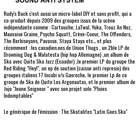
Rudy's Back c'est aussi un micro-label DIY et sans profit, qui a
co-produit depuis 2009 des groupes issus de la scène
indépendante comme : Cartouche, LaTwal, Yuka, Trouz An Noz,
Mauvaise Graine, Psycho Squatt, Crève-Coeur, The Offenders,
The Berbiseyans, Pavasse, Staya Staya etc... et plus
récemment : les canadien.nes de Union Thugs , un 2ble LP de
Drowning Dog & Malatesta (hip hop Allemagne) ,un album de
Ska avec Quito Ska Jazz (Ecuador) ,le premier LP du groupe the
Red Riding "Hey!", un ep de soutien (caisse anti represio) des
groupes italiens 17 Incubi v/s Gavroche, le premier Lp de ce
groupe de Ska de Quito Los Argonautas, et le premier album de
Jojo "Jeune Seigneur " avec son projet solo "Pluies
Indomptables"
Le générique de l'émission : The Skatalites "Latin Goes Ska"