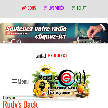
DONS
LIVE VIDÉO
TCHAT'
EN DIRECT
Menu
Emission
Rudy's Back