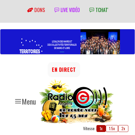
DONS
LIVE VIDÉO
TCHAT'
EN DIRECT
Menu
Vitesse :
1x
1.5x
2x