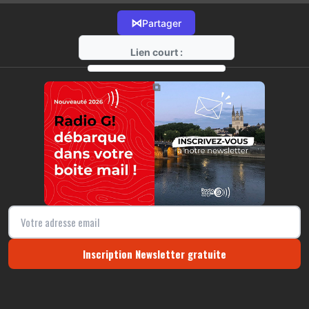
⋈
Partager
Lien court :
https://radio-g.fr?16519
⧉
Inscription Newsletter gratuite