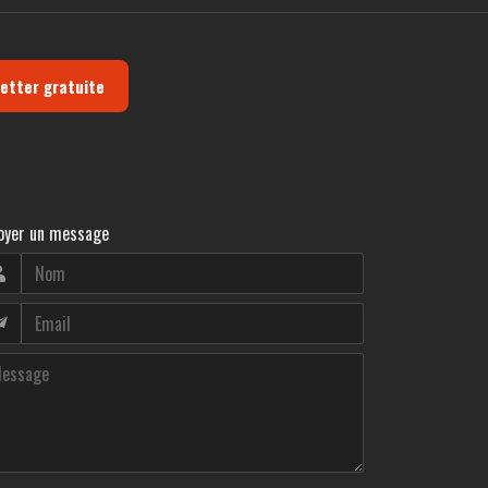
letter gratuite
oyer un message