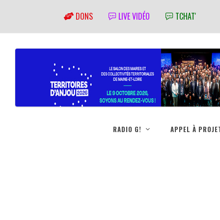
DONS
LIVE VIDÉO
TCHAT'
RADIO G!
APPEL À PROJE