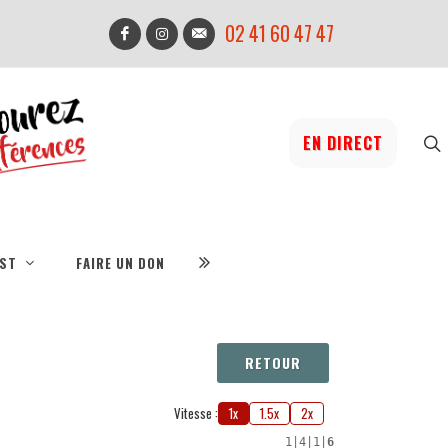
02 41 60 47 47
EN DIRECT
IST
FAIRE UN DON
RETOUR
Vitesse :
1x
1.5x
2x
1
|
4
|
1
|
6