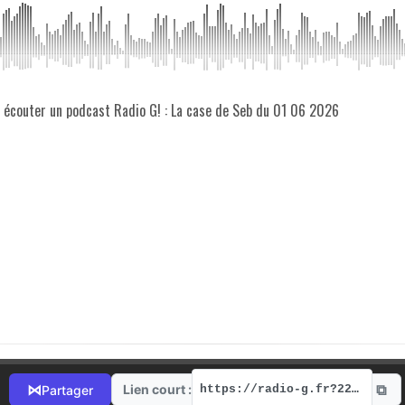
z écouter un podcast Radio G! : La case de Seb du 01 06 2026
⧉
⋈
Lien court :
Partager
https://radio-g.fr?22166