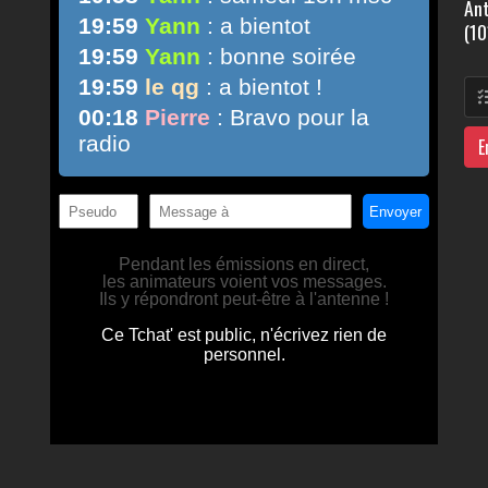
Ant
(10
E