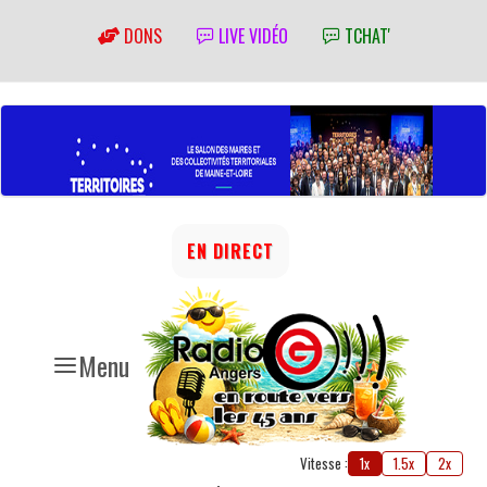
DONS
LIVE VIDÉO
TCHAT'
EN DIRECT
Menu
Vitesse :
1x
1.5x
2x