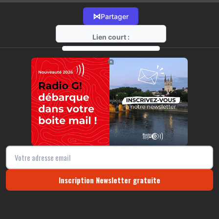
⋈
Partager
Lien court :
https://radio-g.fr?22078
⧉
Inscription Newsletter gratuite