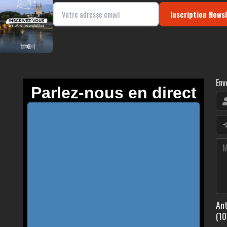
Inscription News
Env
Ant
(10