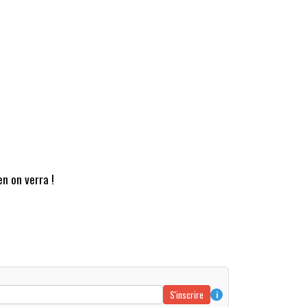
en on verra !
S'inscrire
i