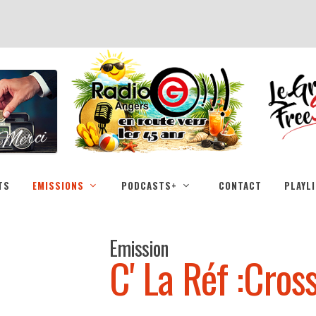
TS
EMISSIONS
PODCASTS+
CONTACT
PLAYL
Emission
C' La Réf :Cros