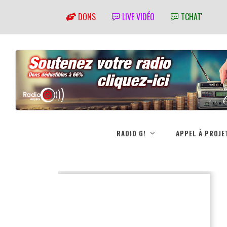
DONS
LIVE VIDÉO
TCHAT'
RADIO G!
APPEL À PROJE