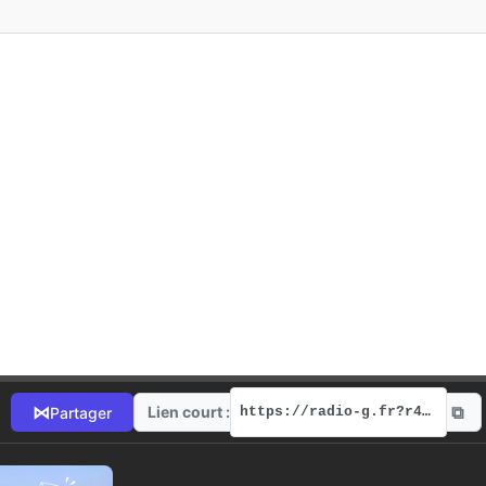
⧉
⋈
Lien court :
Partager
https://radio-g.fr?r475