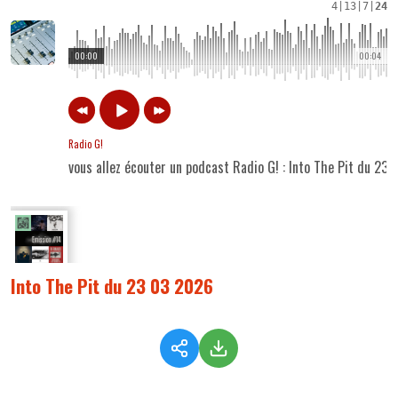
4
|
13
|
7
|
24
00:00
00:04
Radio G!
vous allez écouter un podcast Radio G! : Into The Pit du 23
Into The Pit du 23 03 2026