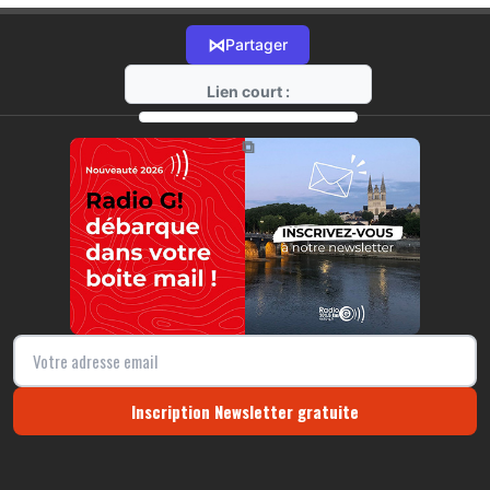
⋈
Partager
Lien court :
https://radio-g.fr?21421
⧉
Inscription Newsletter gratuite