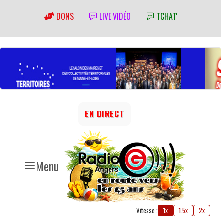
DONS
LIVE VIDÉO
TCHAT'
EN DIRECT
Menu
Vitesse :
1x
1.5x
2x