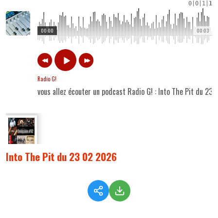
0
|
0
|
1
|
1
00:00
00:03
Radio G!
vous allez écouter un podcast Radio G! : Into The Pit du 23
Into The Pit du 23 02 2026