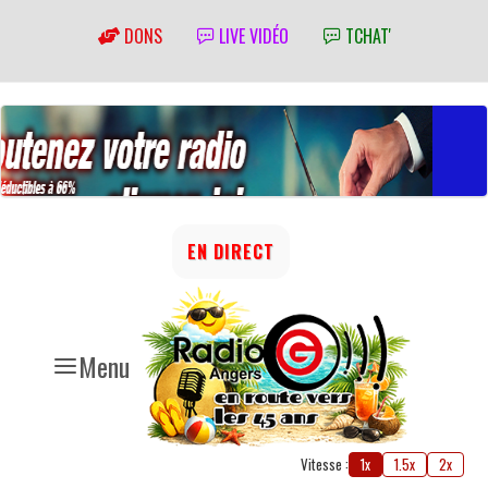
DONS
LIVE VIDÉO
TCHAT'
EN DIRECT
Menu
Vitesse :
1x
1.5x
2x