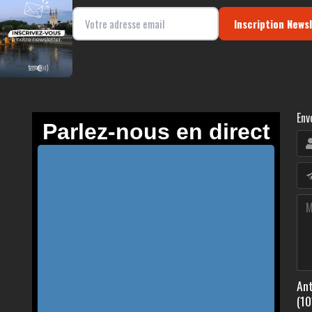
Inscription News
Env
Ant
(10