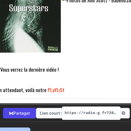
 Vous verrez la dernière vidéo !
n attendant, voilà notre
PLaYLiSt
⧉
⋈
Lien court :
Partager
https://radio-g.fr?20719