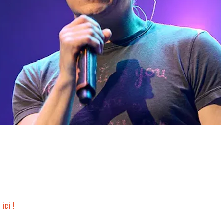
t
ici !