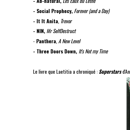
- Ab-natural,
Les Eaux du Lethé
- Social Prophecy,
Forever (and a Day)
- It It Anita
,
Trevor
- NIN,
Mr SelfDestruct
-
Panthera
,
A New Level
- Three Doors Down,
It's Not my Time
Le livre que Laetitia a chroniqué :
Superstars
d'A