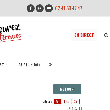
02 41 60 47 47
EN DIRECT
IST
FAIRE UN DON
RETOUR
Vitesse :
1x
1.5x
2x
5
|
7
|
1
|
13