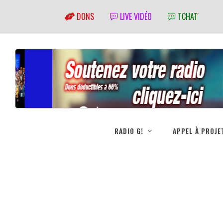
DONS
LIVE VIDÉO
TCHAT'
RADIO G!
APPEL À PROJE