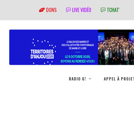
DONS
LIVE VIDÉO
TCHAT'
RADIO G!
APPEL À PROJE