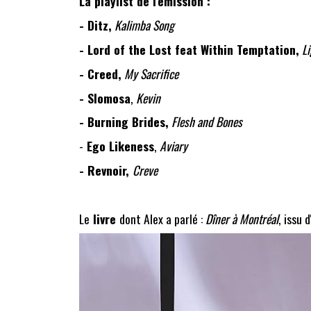
La playlist de l'émission :
- Ditz,
Kalimba Song
- Lord of the Lost feat Within Temptation,
Li
- Creed,
My Sacrifice
- Slomosa
,
Kevin
- Burning Brides,
Flesh and Bones
-
Ego Likeness
,
Aviary
- Revnoir,
Creve
Le
livre
dont Alex a parlé :
Dîner à Montréal
, issu 