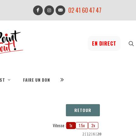
02 41 60 47 47
EN DIRECT
IST
FAIRE UN DON
RETOUR
Vitesse :
1x
1.5x
2x
2
|
12
|
6
|
20