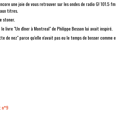
core une joie de vous retrouver sur les ondes de radio G! 101.5 fm e
aux titres.
e stoner.
e livre "Un dîner à Montreal" de Philippe Besson lui avait inspiré.
 de nez" parce qu'elle n'avait pas eu le temps de bosser comme elle v
a
t n°9