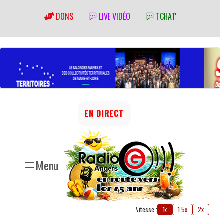
DONS
LIVE VIDÉO
TCHAT'
EN DIRECT
Menu
Vitesse :
1x
1.5x
2x