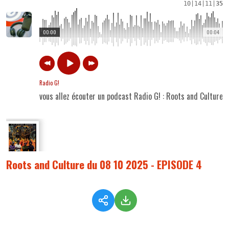
10
|
14
|
11
|
35
00:00
00:04
Radio G!
vous allez écouter un podcast Radio G! : Roots and Culture
Roots and Culture du 08 10 2025 - EPISODE 4