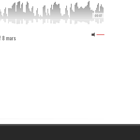
00:07
if 8 mars