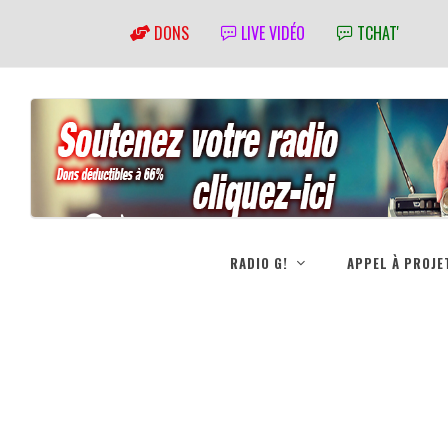
DONS
LIVE VIDÉO
TCHAT'
RADIO G!
APPEL À PROJE