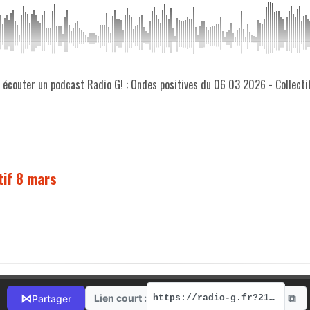
z écouter un podcast Radio G! : Ondes positives du 06 03 2026 - Collect
tif 8 mars
⧉
⋈
Lien court :
Partager
https://radio-g.fr?21197