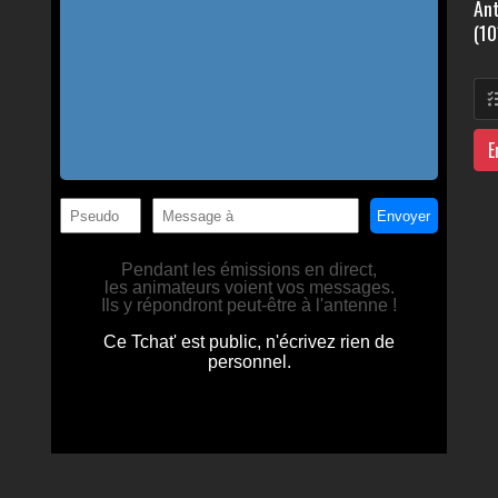
Ant
(10
E