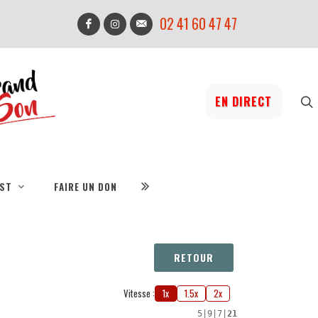
02 41 60 47 47
EN DIRECT
IST
FAIRE UN DON
RETOUR
Vitesse :
1x
1.5x
2x
5
|
9
|
7
|
21