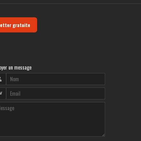
letter gratuite
oyer un message