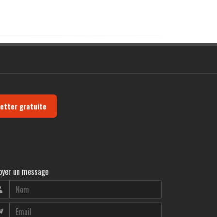
letter gratuite
oyer un message