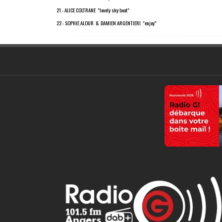
21 - ALICE COLTRANE "lovely sky boat"
22 - SOPHIE ALOUR & DAMIEN ARGENTIERI "enjoy"