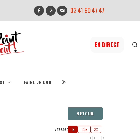
02 41 60 47 47
EN DIRECT
IST
FAIRE UN DON
RETOUR
Vitesse :
1x
1.5x
2x
1
|
1
|
1
|
3