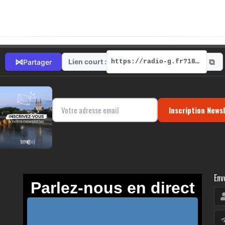
⧉
⋈
Lien court :
Partager
https://radio-g.fr?18264
Inscription News
Env