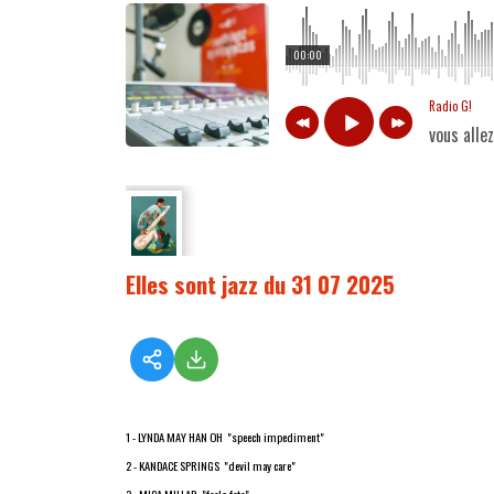
00:00
Radio G!
vous alle
Elles sont jazz du 31 07 2025
1 - LYNDA MAY HAN OH "speech impediment"
2 - KANDACE SPRINGS "devil may care"