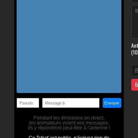
Ant
(10
E