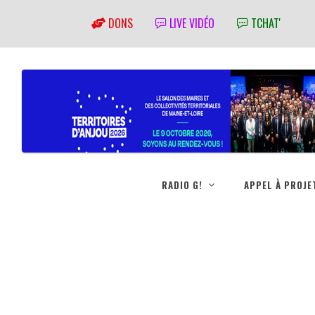
DONS
LIVE VIDÉO
TCHAT'
RADIO G!
APPEL À PROJE