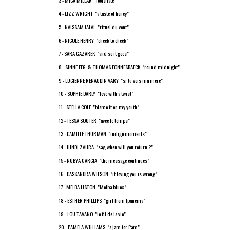
3 - MICA MILLAR "fools fate"
4 - LIZZ WRIGHT "a taste of honey"
5 - NAÏSSAM JALAL "rituel du vent"
6 - NICOLE HENRY "cheek to cheek"
7 - SARA GAZAREK "and so it goes"
8 - SINNE EEG & THOMAS FONNESBAECK "round midnight"
9 - LUCIENNE RENAUDIN VARY "si tu vois ma mère"
10 - SOPHIE DARLY "love with a twist"
11 - STELLA COLE "blame it on my youth"
12 - TESSA SOUTER "avec le temps"
13 - CAMILLE THURMAN "indigo moments"
14 - HINDI ZAHRA "say, when will you return ?"
15 - NUBYA GARCIA "the message continues"
16 - CASSANDRA WILSON "if loving you is wrong"
17 - MELBA LISTON "Melba blues"
18 - ESTHER PHILLIPS "girl from Ipanema"
19 - LOU TAVANO "le fil de la vie"
20 - PAMELA WILLIAMS "a jam for Pam"