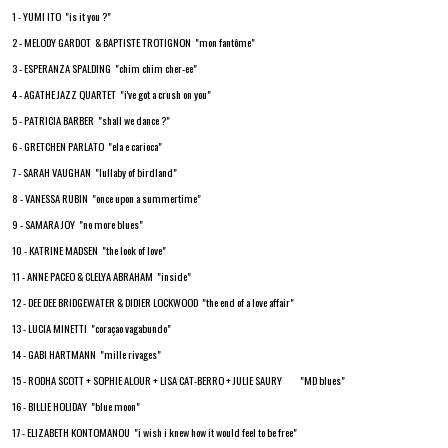
1 - YUMI ITO "is it you ?"
2 - MELODY GARDOT & BAPTISTE TROTIGNON "mon fantôme"
3 - ESPERANZA SPALDING "chim chim cher-ee"
4 - AGATHE JAZZ QUARTET "i've got a crush on you"
5 - PATRICIA BARBER "shall we dance ?"
6 - GRETCHEN PARLATO "ela e carioca"
7 - SARAH VAUGHAN "lullaby of birdland"
8 - VANESSA RUBIN "once upon a summertime"
9 - SAMARA JOY "no more blues"
10 - KATRINE MADSEN "the look of love"
11 - ANNE PACEO & CLELYA ABRAHAM "inside"
12 - DEE DEE BRIDGEWATER & DIDIER LOCKWOOD "the end of a love affair"
13 - LUCIA MINETTI "coraçao vagabundo"
14 - GABI HARTMANN "mille rivages"
15 - RODHA SCOTT + SOPHIE ALOUR + LISA CAT-BERRO + JULIE SAURY "MD blues"
16 - BILLIE HOLIDAY "blue moon"
17 - ELIZABETH KONTOMANOU "i wish i knew how it would feel to be free"