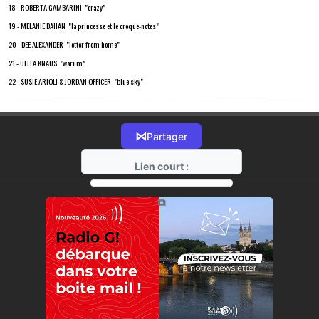
18 - ROBERTA GAMBARINI "crazy"
19 - MELANIE DAHAN "la princesse et le croque-notes"
20 - DEE ALEXANDER "letter from home"
21 - ULITA KNAUS "warum"
22 - SUSIE ARIOLI & JORDAN OFFICER "blue sky"
⋈
Partager
Lien court :
https://radio-g.fr?18094
⧉