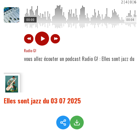
2
|
4
|
0
|
6
00:00
00:04
Radio G!
vous allez écouter un podcast Radio G! : Elles sont jazz du 
Elles sont jazz du 03 07 2025