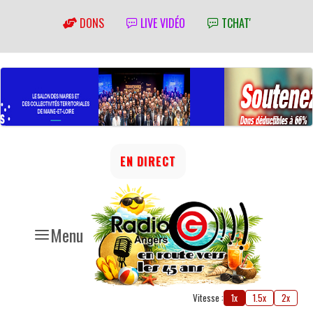
DONS
LIVE VIDÉO
TCHAT'
EN DIRECT
Menu
Vitesse :
1x
1.5x
2x