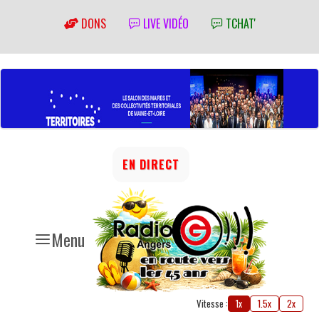
DONS
LIVE VIDÉO
TCHAT'
EN DIRECT
Menu
Vitesse :
1x
1.5x
2x