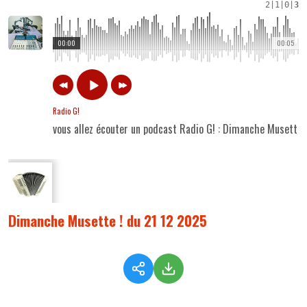
2
|
1
|
0
|
3
00:00
00:05
Radio G!
vous allez écouter un podcast Radio G! : Dimanche Musette 
Dimanche Musette ! du 21 12 2025