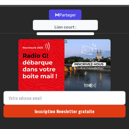
⋈
Partager
Lien court :
https://radio-g.fr?20008
⧉
Inscription Newsletter gratuite